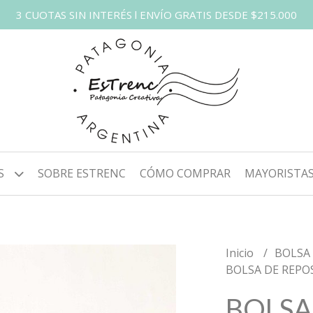
3 CUOTAS SIN INTERÉS l ENVÍO GRATIS DESDE $215.000
S
SOBRE ESTRENC
CÓMO COMPRAR
MAYORISTA
Inicio
BOLSA
BOLSA DE REPO
BOLSA