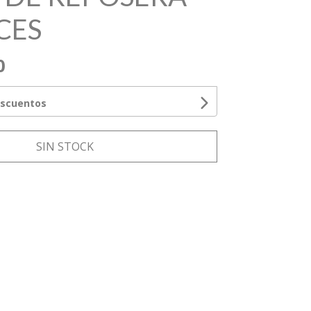
CES
0
escuentos
SIN STOCK