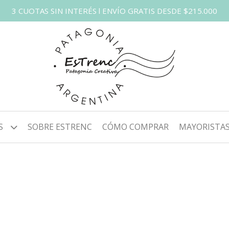
3 CUOTAS SIN INTERÉS l ENVÍO GRATIS DESDE $215.000
S
SOBRE ESTRENC
CÓMO COMPRAR
MAYORISTA