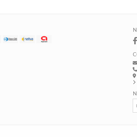
N
C
N