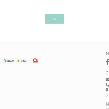
N
C
N