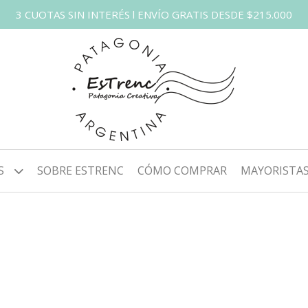
3 CUOTAS SIN INTERÉS l ENVÍO GRATIS DESDE $215.000
S
SOBRE ESTRENC
CÓMO COMPRAR
MAYORISTA