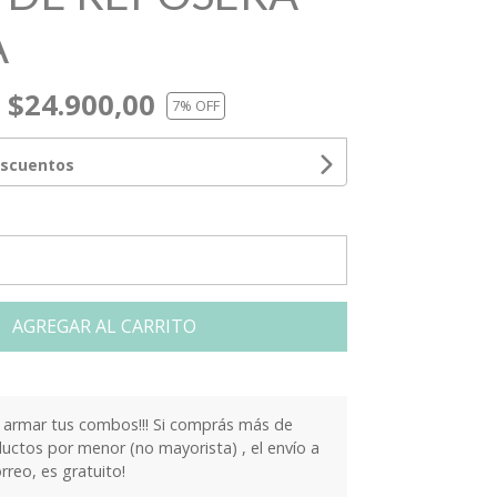
A
$24.900,00
7
% OFF
escuentos
AGREGAR AL CARRITO
armar tus combos!!! Si comprás más de
ctos por menor (no mayorista) , el envío a
orreo, es gratuito!