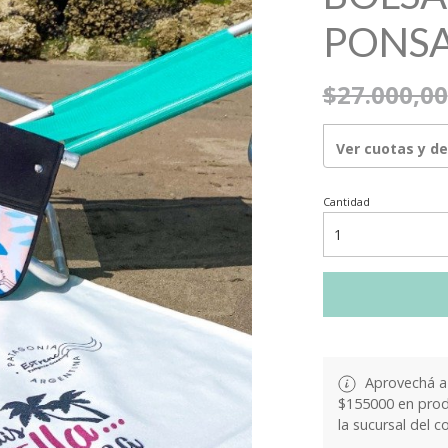
PONS
$27.000,00
Ver cuotas y d
Cantidad
Aprovechá a 
$155000 en produ
la sucursal del c