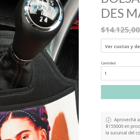
DES 
$14.125,00
Ver cuotas y d
Cantidad
Aprovechá a 
$155000 en produ
la sucursal del c