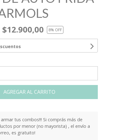
MARMOLS
$12.900,00
8
% OFF
escuentos
AGREGAR AL CARRITO
armar tus combos!!! Si comprás más de
ctos por menor (no mayorista) , el envío a
orreo, es gratuito!