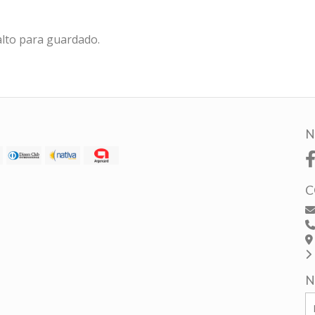
alto para guardado.
N
C
N