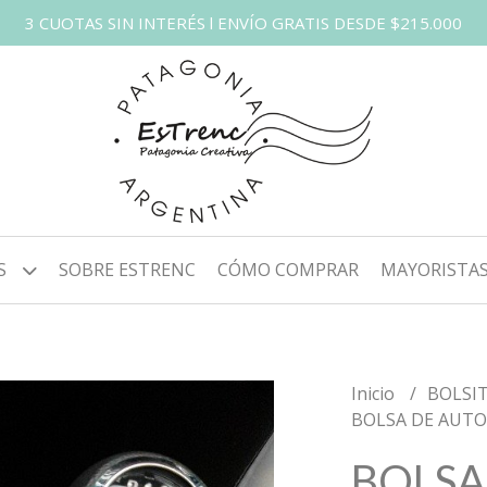
3 CUOTAS SIN INTERÉS l ENVÍO GRATIS DESDE $215.000
S
SOBRE ESTRENC
CÓMO COMPRAR
MAYORISTA
Inicio
BOLSI
BOLSA DE AUTO
BOLSA