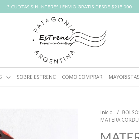
3 CUOTAS SIN INTERÉS l ENVÍO GRATIS DESDE $215.000
S
SOBRE ESTRENC
CÓMO COMPRAR
MAYORISTA
Inicio
BOLSO
MATERA CORDU
MATE