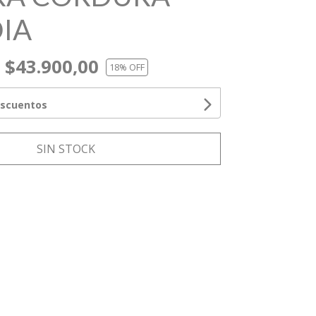
IA
$43.900,00
18
% OFF
escuentos
SIN STOCK