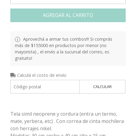
AGREGAR AL CARRITO
Aprovechá a armar tus combos!!! Si comprás
más de $155000 en productos por menor (no
mayorista) , el envío a la sucursal del correo, es
gratuito!
Calculá el costo de envío
CALCULAR
Tela simil neoprene y cordura (entra un termo,
mate, yerbera, etc) . Con correa de cinta mochilera
con herrajes nikel.
Medidas: 30 cm ancho x 40 cm alto x 15 cm