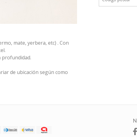
ermo, mate, yerbera, etc) . Con
el.
m profundidad.
riar de ubicación según como
N