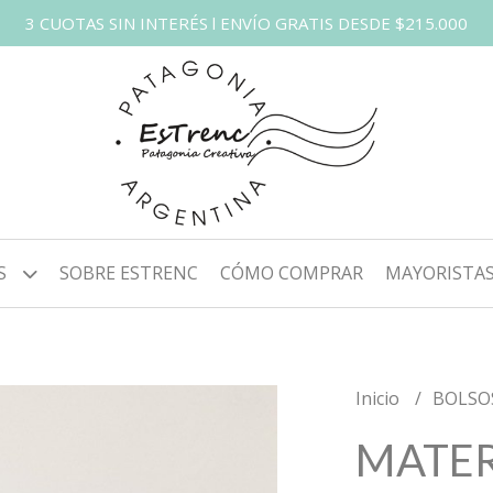
3 CUOTAS SIN INTERÉS l ENVÍO GRATIS DESDE $215.000
S
SOBRE ESTRENC
CÓMO COMPRAR
MAYORISTA
Inicio
BOLSO
MATER