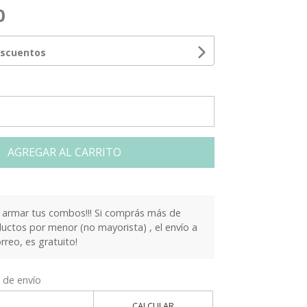
0
escuentos
AGREGAR AL CARRITO
armar tus combos!!! Si comprás más de
ctos por menor (no mayorista) , el envío a
orreo, es gratuito!
 de envío
CALCULAR