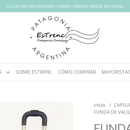
3 CUOTAS SIN INTERÉS l ENVÍO GRATIS DESDE $215.000
S
SOBRE ESTRENC
CÓMO COMPRAR
MAYORISTA
Inicio
CAPSU
FUNDA DE VALI
FUNDA