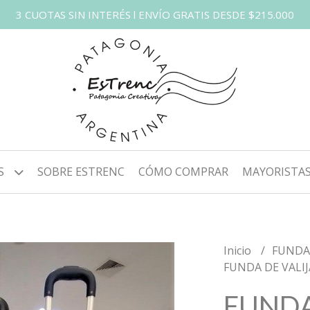
3 CUOTAS SIN INTERÉS l ENVÍO GRATIS DESDE $215.000
S
SOBRE ESTRENC
CÓMO COMPRAR
MAYORISTA
Inicio
FUNDAS
FUNDA DE VALI
FUNDA