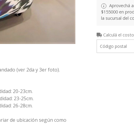
Aprovechá a 
$155000 en produ
la sucursal del c
Calculá el costo
candado (ver 2da y 3er foto).
didad: 20-23cm.
didad: 23-25cm.
didad: 26-28cm.
riar de ubicación según como