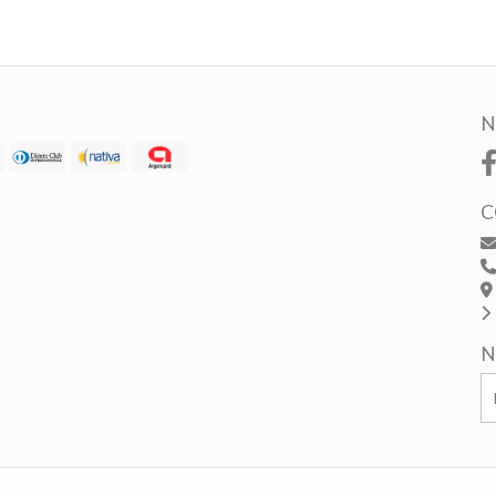
N
C
N