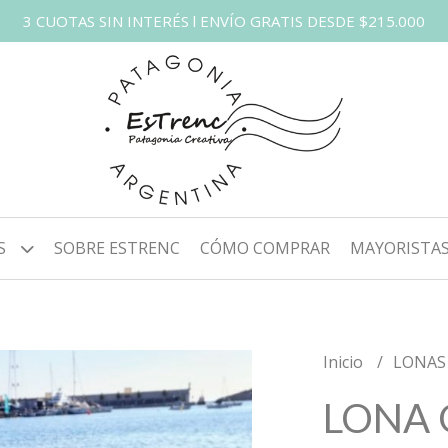
3 CUOTAS SIN INTERÉS l ENVÍO GRATIS DESDE $215.000
S
SOBRE ESTRENC
CÓMO COMPRAR
MAYORISTA
Inicio
LONA
LONA 