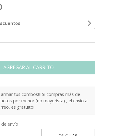
0
escuentos
AGREGAR AL CARRITO
armar tus combos!!! Si comprás más de
ctos por menor (no mayorista) , el envío a
orreo, es gratuito!
 de envío
CALCULAR