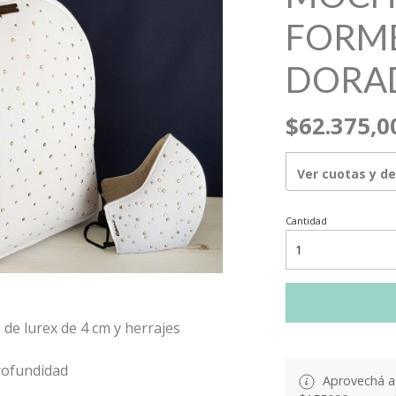
FORM
DORA
$62.375,0
Ver cuotas y d
Cantidad
 de lurex de 4 cm y herrajes
profundidad
Aprovechá a 