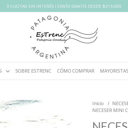
3 CUOTAS SIN INTERÉS l ENVÍO GRATIS DESDE $215.000
S
SOBRE ESTRENC
CÓMO COMPRAR
MAYORISTA
Inicio
NECES
NECESER MINI 
NECES