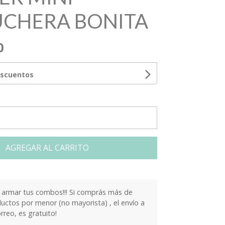
CHERA BONITA
0
escuentos
AGREGAR AL CARRITO
armar tus combos!!! Si comprás más de
ctos por menor (no mayorista) , el envío a
orreo, es gratuito!