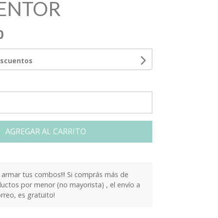
ENTOR
0
escuentos
AGREGAR AL CARRITO
armar tus combos!!! Si comprás más de
ctos por menor (no mayorista) , el envío a
orreo, es gratuito!