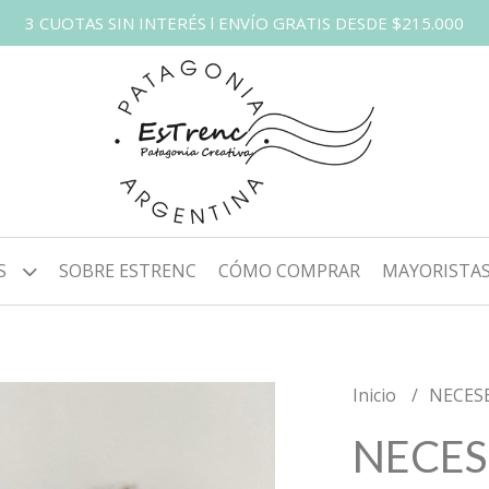
3 CUOTAS SIN INTERÉS l ENVÍO GRATIS DESDE $215.000
S
SOBRE ESTRENC
CÓMO COMPRAR
MAYORISTA
Inicio
NECES
NECES