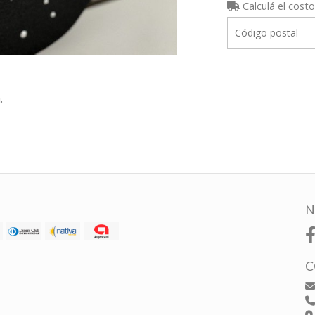
Calculá el costo
.
N
C