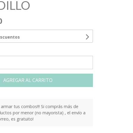
DILLO
0
escuentos
AGREGAR AL CARRITO
armar tus combos!!! Si comprás más de
ctos por menor (no mayorista) , el envío a
orreo, es gratuito!