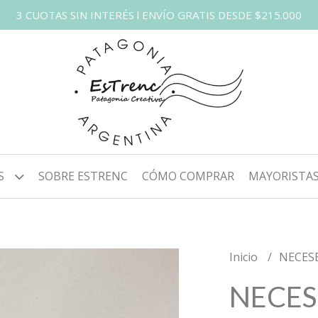
3 CUOTAS SIN INTERÉS l ENVÍO GRATIS DESDE $215.000
S
SOBRE ESTRENC
CÓMO COMPRAR
MAYORISTA
Inicio
NECES
NECES