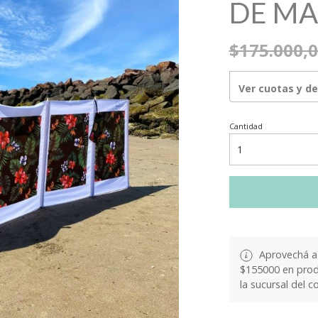
DE M
$175.000,
Ver cuotas y d
Cantidad
Aprovechá a 
$155000 en produ
la sucursal del c