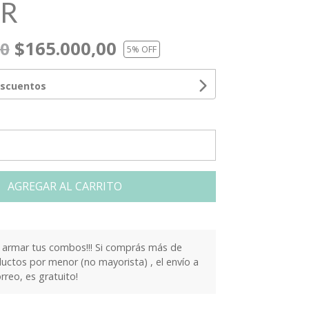
AR
$165.000,00
00
5
% OFF
escuentos
AGREGAR AL CARRITO
armar tus combos!!! Si comprás más de
ctos por menor (no mayorista) , el envío a
orreo, es gratuito!