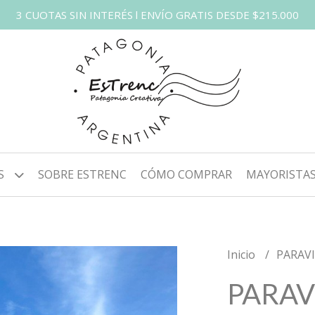
3 CUOTAS SIN INTERÉS l ENVÍO GRATIS DESDE $215.000
S
SOBRE ESTRENC
CÓMO COMPRAR
MAYORISTA
Inicio
PARAV
PARAV