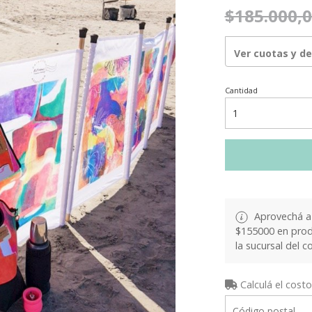
$185.000,
Ver cuotas y d
Cantidad
Aprovechá a 
$155000 en produ
la sucursal del c
Calculá el costo