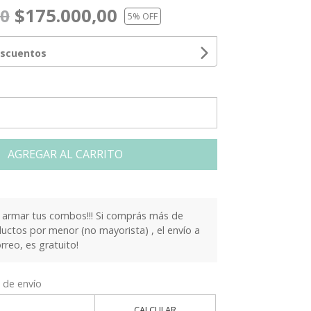
$175.000,00
00
5
% OFF
escuentos
AGREGAR AL CARRITO
armar tus combos!!! Si comprás más de
ctos por menor (no mayorista) , el envío a
orreo, es gratuito!
 de envío
CALCULAR