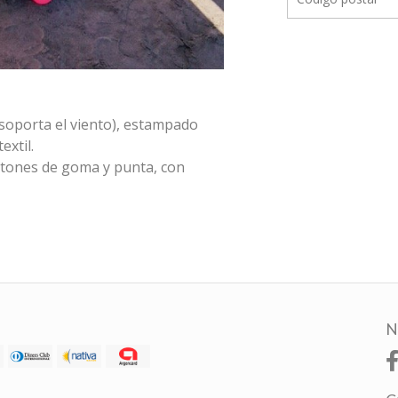
 soporta el viento), estampado
extil.
gatones de goma y punta, con
N