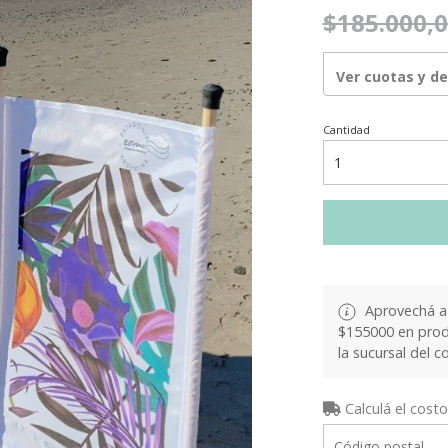
$185.000,
Ver cuotas y d
Cantidad
Aprovechá a 
$155000 en produ
la sucursal del c
Calculá el costo