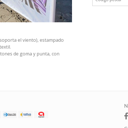
 soporta el viento), estampado
extil.
gatones de goma y punta, con
N