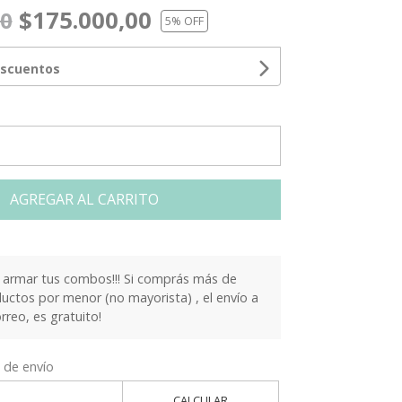
$175.000,00
00
5
% OFF
escuentos
AGREGAR AL CARRITO
armar tus combos!!! Si comprás más de
ctos por menor (no mayorista) , el envío a
orreo, es gratuito!
 de envío
CALCULAR