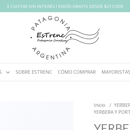
3 CUOTAS SIN INTERÉS l ENVÍO GRATIS DESDE $215.000
S
SOBRE ESTRENC
CÓMO COMPRAR
MAYORISTA
Inicio
YERBE
YERBERA Y POR
YERBE