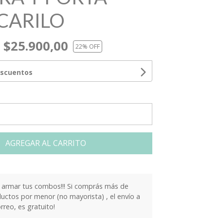
CARILO
$25.900,00
22
% OFF
escuentos
AGREGAR AL CARRITO
armar tus combos!!! Si comprás más de
ctos por menor (no mayorista) , el envío a
orreo, es gratuito!